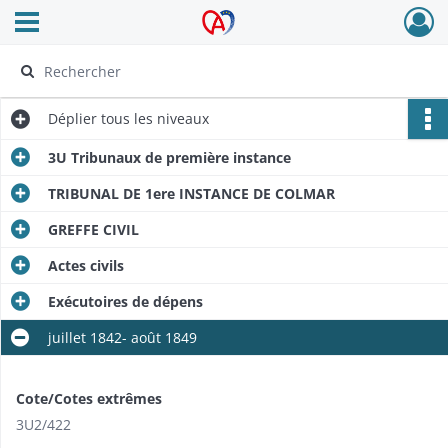
Ouvrir le menu déroulant
Archives Alsace - Colmar
Déplier
tous les niveaux
3U Tribunaux de première instance
TRIBUNAL DE 1ere INSTANCE DE COLMAR
GREFFE CIVIL
Actes civils
Exécutoires de dépens
juillet 1842- août 1849
Cote/Cotes extrêmes
3U2/422