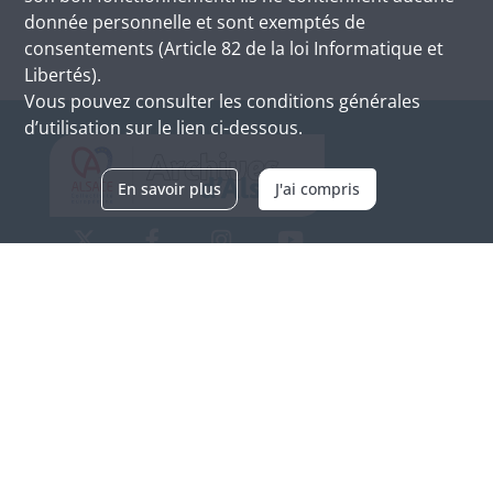
donnée personnelle et sont exemptés de
consentements (Article 82 de la loi Informatique et
Libertés).
Vous pouvez consulter les conditions générales
d’utilisation sur le lien ci-dessous.
En savoir plus
J'ai compris
Archives d'Alsace - Site de Colmar
Bâtiment M / Cité administrative
3, rue Fleischhauer
F-68026 COLMAR
(+33) 3 89 21 97 00
Nous contacter