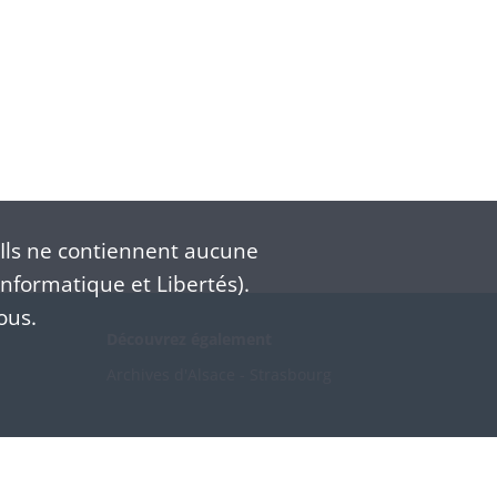
Ils ne contiennent aucune
nformatique et Libertés).
ous.
Découvrez également
Archives d'Alsace - Strasbourg