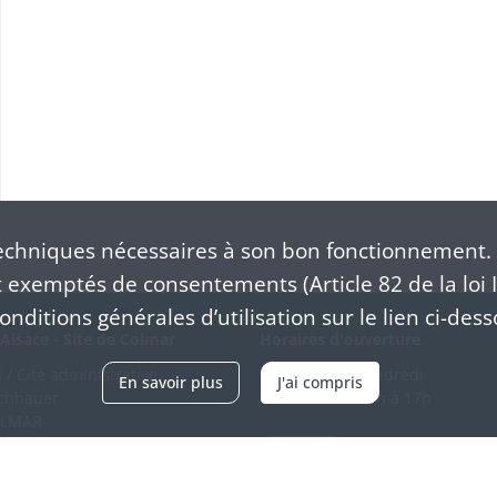
chniques nécessaires à son bon fonctionnement. 
exemptés de consentements (Article 82 de la loi I
nditions générales d’utilisation sur le lien ci-dess
Alsace - Site de Colmar
Horaires d'ouverture
/ Cité administrative
Du mardi au vendredi
En savoir plus
J'ai compris
schhauer
en continu de 9h à 17h
OLMAR
89 21 97 00
Venir