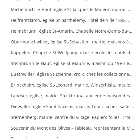
Michelbach-le-Haut, église St-Jacques le Majeur, mairie, maison 1832, fontaine, fête du pain
Helfrantzkirch, église St-Barthélémy, Hôtel de Ville 1898, maison alsacienne
Heimsbrunn, église St-Amarin, Chapelle Notre-Dame-du-Chêne, Maison Ste-Anne, mairie
Obermorschwiller, église St-Sébastien, mairie, maisons à colombages
Kappelen, Chapelle St-Wolfgang, mairie-école, les outils d'antan, chez le collectionneur de tracteurs
Steinbrunn-le-Haut, église St-Maurice, maison du 19e siècle, vue générale
Buethwiller, église St-Etienne, croix, chez les collectionneurs
Brinckheim, église St-Léonard, mairie, Winzerhisla, meule 1597, moulin
Landser, église, mairie, Stockbruna, ancienne maison des sœurs, Monastère St-Alphonse
Dietwiller, église Saint-Nicolas, mairie, Tour clocher, salle des fêtes
Sternenberg, mairie, centre du village, Papiers folies, Trotta Hisla
Souvenir du Mont des Olives - Tableau, représentant la Mort, à l'entrée du dortoir peint par Père M. Joseph (Baron de Géramb, général autrichien, mort en 1848 comme procurateur des Trappistes).