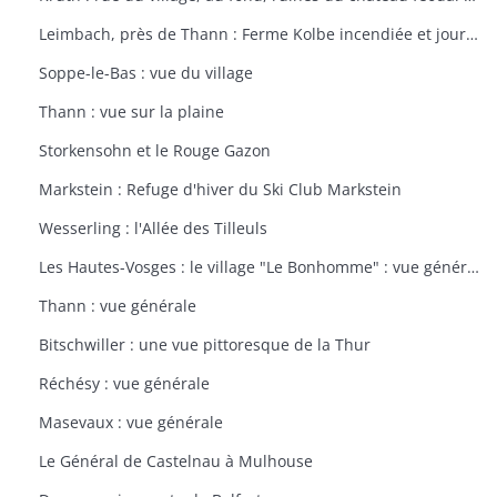
Leimbach, près de Thann : Ferme Kolbe incendiée et journellement bombardée avec les dépendances en ruines
Soppe-le-Bas : vue du village
Thann : vue sur la plaine
Storkensohn et le Rouge Gazon
Markstein : Refuge d'hiver du Ski Club Markstein
Wesserling : l'Allée des Tilleuls
Les Hautes-Vosges : le village "Le Bonhomme" : vue générale
Thann : vue générale
Bitschwiller : une vue pittoresque de la Thur
Réchésy : vue générale
Masevaux : vue générale
Le Général de Castelnau à Mulhouse