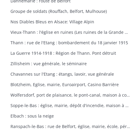
Dannemarie : route de Belfort
Groupe de soldats (Rouffach, Belfort, Mulhouse)
Nos Diables Bleus en Alsace: Village Alpin
Vieux-Thann : l'église en ruines (Les ruines de la Grande Guerre)
Thann : rue de l'Etang : bombardement du 18 janvier 1915
La Guerre 1914-1918 : Région de Thann. Pont détruit
Zillisheim : vue générale, le séminaire
Chavannes sur l'Etang : étangs, lavoir, vue générale
Blotzheim, Eglise, mairie, Euroairport, Casino Barrière
Wolfersdorf, port de plaisance, le pont-canal, maison à colombages
Soppe-le-Bas : église, mairie, dépôt d'incendie, maison à colombages
Elbach : sous la neige
Ranspach-le-Bas : rue de Belfort, église, mairie, école, périscolaire, platanes plantés sous Napoléon