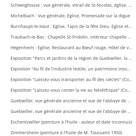
Schweighouse : vue générale, vitrail de St-Nicolas, église, la Doller
Michelbach : Vue générale, Eglise, Promenade sur la digue
Burnhaupt-le-Haut : Eglise, Tapis de la fête Dieu, Eglise et école, Office de la fête Dieu
Traubach-le-Bas : Chapelle St-Fridolin, intérieur chapelle et tableau, Ecole, rue principale
Hégenheim : Eglise, Restaurant au Bœuf rouge, Hôtel de ville, décors floraux
Exposition "Parcs et jardins de la région de Guebwiller, la culture d'un patrimoine florissant" (Communauté de Communes de la Région de Guebwiller, du 15 octobre 2010 au 31 janvier 2011)
Expostion "Au fil de l'industrie textile, un patrimoine insoupçonné" (Communauté de Communes de la Région de Guebwiller, du 11 septembre au 30 octobre 2009)
Exposition "Laissez-vous transporter au fil des siècles" (Communauté de Communes de la Région de Guebwiller, du 26 octobre 2012 au 19 janvier 2013)
Exposition "Laissez-vous conter la vie au Néolithique" (Communauté de Communes de la Région de Guebwiller, du 14 octobre 2011 au 26 janvier 2012)
Guebwiller, vue générale ancienne et vue de l'abbaye de Murbach.
Guebwiller, vue générale ancienne et vue de l'abbaye de Murbach.
Eschentzwiller (peinture à l'huile - auteur et date inconnus)
Zimmersheim (peinture à l'huile de M. Toussaint 1950)