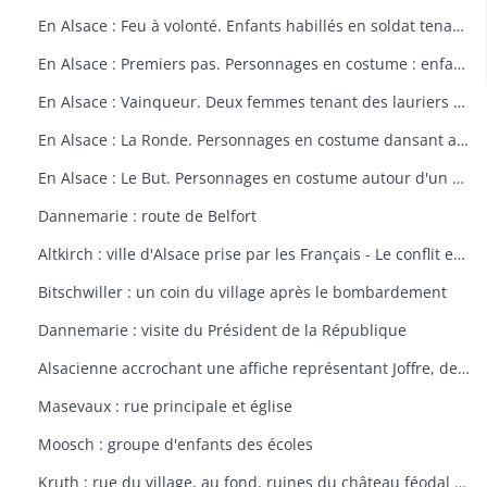
En Alsace : Feu à volonté. Enfants habillés en soldat tenant un fusil. Dessin par Delalain.
En Alsace : Premiers pas. Personnages en costume : enfant allant vers le drapeau français. Dessin par Delalain.
En Alsace : Vainqueur. Deux femmes tenant des lauriers et un homme en costume. Dessin par Delalain.
En Alsace : La Ronde. Personnages en costume dansant autour du drapeau français. Dessin par Delalain.
En Alsace : Le But. Personnages en costume autour d'un drapeau français. Dessin par Delalain
Dannemarie : route de Belfort
Altkirch : ville d'Alsace prise par les Français - Le conflit européen en 1914
Bitschwiller : un coin du village après le bombardement
Dannemarie : visite du Président de la République
Alsacienne accrochant une affiche représentant Joffre, dessin de Th. CROY
Masevaux : rue principale et église
Moosch : groupe d'enfants des écoles
Kruth : rue du village, au fond, ruines du château féodal de Wildenstein