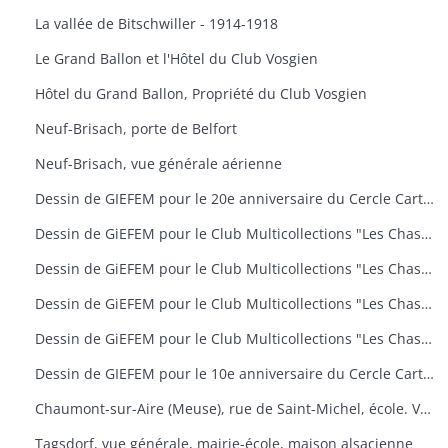
La vallée de Bitschwiller - 1914-1918
Le Grand Ballon et l'Hôtel du Club Vosgien
Hôtel du Grand Ballon, Propriété du Club Vosgien
Neuf-Brisach, porte de Belfort
Neuf-Brisach, vue générale aérienne
Dessin de GIEFEM pour le 20e anniversaire du Cercle Cartophile de Thann et de la Vallée de la Thur. 25-26 novembre 2006. carte n° 17
Dessin de GiEFEM pour le Club Multicollections "Les Chasseurs d'Images", Mulhouse. Carte n° 19 : "50 ans de carnaval à Mulhouse
Dessin de GiEFEM pour le Club Multicollections "Les Chasseurs d'Images", Mulhouse. Carte n° 20 : "L'univers de Tintin
Dessin de GiEFEM pour le Club Multicollections "Les Chasseurs d'Images", Mulhouse. Carte n° 17 : "Nounours a Cent ans
Dessin de GiEFEM pour le Club Multicollections "Les Chasseurs d'Images". Mulhouse. Carte n° 15
Dessin de GIEFEM pour le 10e anniversaire du Cercle Cartophile de Thann et de la Vallée de la Thur. Novembre 1997
Chaumont-sur-Aire (Meuse), rue de Saint-Michel, école. Vue d'une carte postale pour l'exposition de cartes postales anciennes (11 octobre 2009)
Tagsdorf, vue générale, mairie-école, maison alsacienne