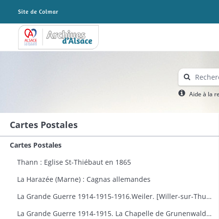
Archives Alsace - Colmar
Aide à la 
Cartes Postales
Cartes Postales
Thann : Eglise St-Thiébaut en 1865
La Harazée (Marne) : Cagnas allemandes
La Grande Guerre 1914-1915-1916.Weiler. [Willer-sur-Thur] : vue générale
La Grande Guerre 1914-1915. La Chapelle de Grunenwald près de Uderdersept habillés en soldat tenant un fusil. Dessin par Delalain.