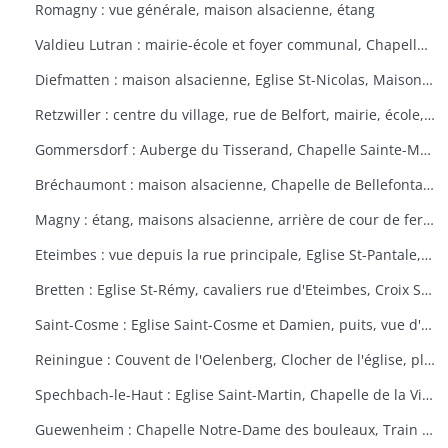
Romagny : vue générale, maison alsacienne, étang
Valdieu Lutran : mairie-école et foyer communal, Chapelle Notre Dame de la Pitié, calvaire, échelle d'écluses sens Valdieu-Retzwiller
Diefmatten : maison alsacienne, Eglise St-Nicolas, Maison natale Barthélémy Gross
Retzwiller : centre du village, rue de Belfort, mairie, école, décors floraux
Gommersdorf : Auberge du Tisserand, Chapelle Sainte-Marguerite, Calvaire rue des Tilleuls
Bréchaumont : maison alsacienne, Chapelle de Bellefontaine, rue de l'église, M.A.R.P.A. (Maison d'accueil rurale pour personne âgées)
Magny : étang, maisons alsacienne, arrière de cour de ferme
Eteimbes : vue depuis la rue principale, Eglise St-Pantale, maison alsacienne
Bretten : Eglise St-Rémy, cavaliers rue d'Eteimbes, Croix St-Eloi
Saint-Cosme : Eglise Saint-Cosme et Damien, puits, vue d'ensemble, ancien presbytère, mairie
Reiningue : Couvent de l'Oelenberg, Clocher de l'église, plan d'eau, cour de ferme
Spechbach-le-Haut : Eglise Saint-Martin, Chapelle de la Vierge, Christ du dimanche des rameaux sur l'âne, Vierge de la Pitié
Guewenheim : Chapelle Notre-Dame des bouleaux, Train de la Doller, lavoir, pierre borne, mur cimetière, Calvaire 1857 avec décorations florales