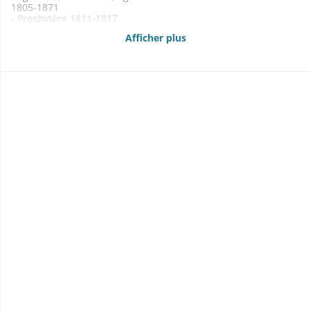
1805-1871
- Presbytère 1811-1817
- Cimetière 1862-1870
Afficher plus
1864: plan
- Maison commune et d'école 1813-1870
1830: cf. Soultz- fortifications
- Pompes à incendie 1855-1862
- Assurance des bâtiments communaux contre l'incendie
1843
- Métairies du Sudel et de Thierenbach, murs de pâturages
1835-1868
- Fontaines, conduites d'eau 1858-1866
- Abattoir, boucherie 1835-1867
- Crédit pour réparations diverses 1845