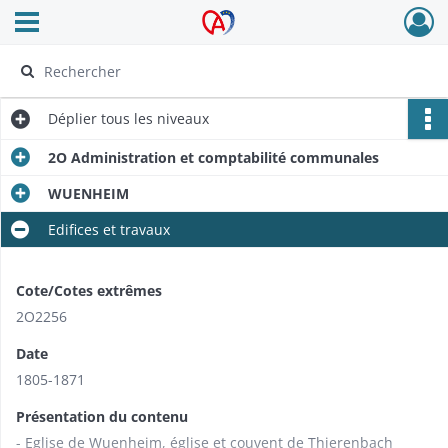
Ouvrir le menu déroulant
Archives Alsace - Colmar
Déplier
tous les niveaux
2O Administration et comptabilité communales
WUENHEIM
Edifices et travaux
Cote/Cotes extrêmes
2O2256
Date
1805-1871
Présentation du contenu
- Eglise de Wuenheim, église et couvent de Thierenbach