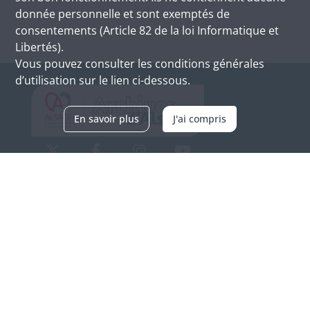
donnée personnelle et sont exemptés de
consentements (Article 82 de la loi Informatique et
Libertés).
Vous pouvez consulter les conditions générales
d’utilisation sur le lien ci-dessous.
En savoir plus
J'ai compris
Archives d'Alsace - Site de Colmar
Bâtiment M / Cité administrative
3, rue Fleischhauer
F-68026 COLMAR
(+33) 3 89 21 97 00
Nous contacter