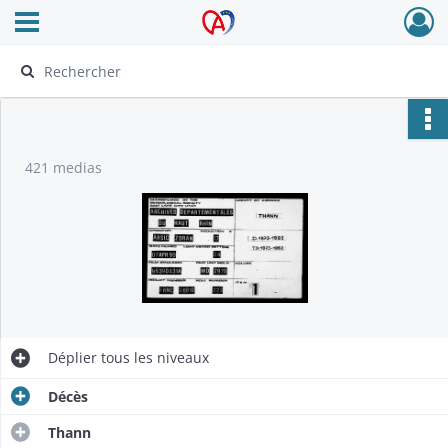
Ouvrir le menu déroulant
Archives Alsace - Colmar
421 medias
Déplier
tous les niveaux
Décès
Thann