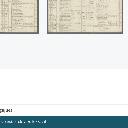
ogiques
is Xavier Alexandre Soult