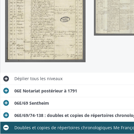
Déplier
tous les niveaux
06E Notariat postérieur à 1791
06E/69 Sentheim
06E/69/74-138 : doubles et copies de répertoires chronol
Doubles et copies de répertoires chronologiques Me Franço