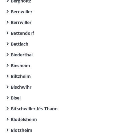
Bergholtz
Bernwiller
Berrwiller
Bettendorf
Bettlach
Biederthal
Biesheim
Biltzheim
Bischwihr
Bisel
Bitschwiller-lès-Thann
Blodelsheim
Blotzheim