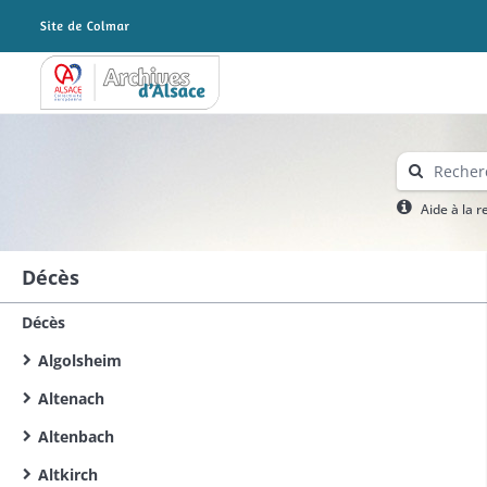
Archives Alsace - Colmar
Aide à la 
Décès
Décès
Algolsheim
Altenach
Altenbach
Altkirch