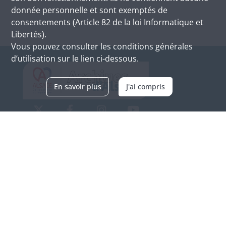
donnée personnelle et sont exemptés de
consentements (Article 82 de la loi Informatique et
Libertés).
Vous pouvez consulter les conditions générales
d’utilisation sur le lien ci-dessous.
En savoir plus
J'ai compris
Archives d'Alsace - Site de Colmar
Bâtiment M / Cité administrative
3, rue Fleischhauer
F-68026 COLMAR
(+33) 3 89 21 97 00
Nous contacter