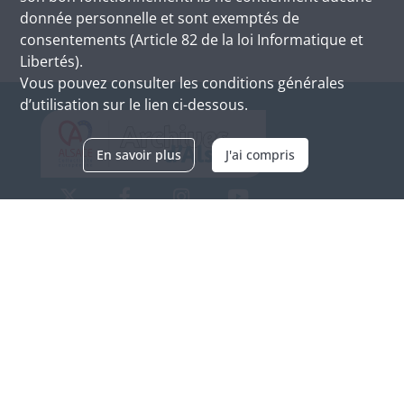
donnée personnelle et sont exemptés de
consentements (Article 82 de la loi Informatique et
Libertés).
Vous pouvez consulter les conditions générales
d’utilisation sur le lien ci-dessous.
En savoir plus
J'ai compris
Archives d'Alsace - Site de Colmar
Bâtiment M / Cité administrative
3, rue Fleischhauer
F-68026 COLMAR
(+33) 3 89 21 97 00
Nous contacter