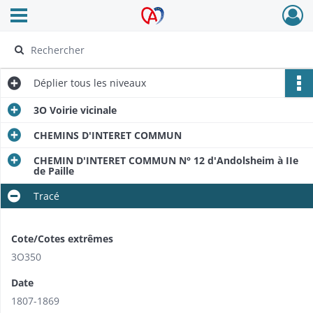
Ouvrir le menu déroulant
Archives Alsace - Colmar
Déplier
tous les niveaux
3O Voirie vicinale
CHEMINS D'INTERET COMMUN
CHEMIN D'INTERET COMMUN N° 12 d'Andolsheim à IIe
de Paille
Tracé
Cote/Cotes extrêmes
3O350
Date
1807-1869