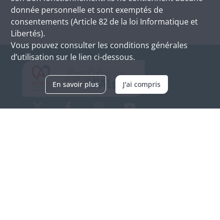
donnée personnelle et sont exemptés de
consentements (Article 82 de la loi Informatique et
Libertés).
Vous pouvez consulter les conditions générales
d’utilisation sur le lien ci-dessous.
En savoir plus
J'ai compris
Archives d'Alsace - Site de Colmar
Bâtiment M / Cité administrative
3, rue Fleischhauer
F-68026 COLMAR
(+33) 3 89 21 97 00
Nous contacter