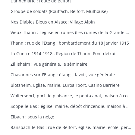
Dannemarie : route de Belfort
Groupe de soldats (Rouffach, Belfort, Mulhouse)
Nos Diables Bleus en Alsace: Village Alpin
Vieux-Thann : l'église en ruines (Les ruines de la Grande Guerre)
Thann : rue de l'Etang : bombardement du 18 janvier 1915
La Guerre 1914-1918 : Région de Thann. Pont détruit
Zillisheim : vue générale, le séminaire
Chavannes sur l'Etang : étangs, lavoir, vue générale
Blotzheim, Eglise, mairie, Euroairport, Casino Barrière
Wolfersdorf, port de plaisance, le pont-canal, maison à colombages
Soppe-le-Bas : église, mairie, dépôt d'incendie, maison à colombages
Elbach : sous la neige
Ranspach-le-Bas : rue de Belfort, église, mairie, école, périscolaire, platanes plantés sous Napoléon