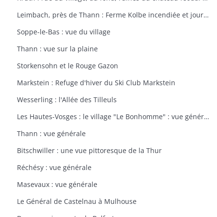
Leimbach, près de Thann : Ferme Kolbe incendiée et journellement bombardée avec les dépendances en ruines
Soppe-le-Bas : vue du village
Thann : vue sur la plaine
Storkensohn et le Rouge Gazon
Markstein : Refuge d'hiver du Ski Club Markstein
Wesserling : l'Allée des Tilleuls
Les Hautes-Vosges : le village "Le Bonhomme" : vue générale
Thann : vue générale
Bitschwiller : une vue pittoresque de la Thur
Réchésy : vue générale
Masevaux : vue générale
Le Général de Castelnau à Mulhouse