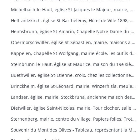
Michelbach-le-Haut, église St-Jacques le Majeur, mairie, maison 1832, fontaine, fête du pain
Helfrantzkirch, église St-Barthélémy, Hôtel de Ville 1898, maison alsacienne
Heimsbrunn, église St-Amarin, Chapelle Notre-Dame-du-Chêne, Maison Ste-Anne, mairie
Obermorschwiller, église St-Sébastien, mairie, maisons à colombages
Kappelen, Chapelle St-Wolfgang, mairie-école, les outils d'antan, chez le collectionneur de tracteurs
Steinbrunn-le-Haut, église St-Maurice, maison du 19e siècle, vue générale
Buethwiller, église St-Etienne, croix, chez les collectionneurs
Brinckheim, église St-Léonard, mairie, Winzerhisla, meule 1597, moulin
Landser, église, mairie, Stockbruna, ancienne maison des sœurs, Monastère St-Alphonse
Dietwiller, église Saint-Nicolas, mairie, Tour clocher, salle des fêtes
Sternenberg, mairie, centre du village, Papiers folies, Trotta Hisla
Souvenir du Mont des Olives - Tableau, représentant la Mort, à l'entrée du dortoir peint par Père M. Joseph (Baron de Géramb, général autrichien, mort en 1848 comme procurateur des Trappistes).