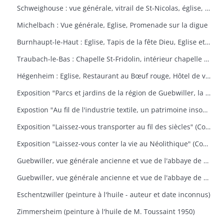
Schweighouse : vue générale, vitrail de St-Nicolas, église, la Doller
Michelbach : Vue générale, Eglise, Promenade sur la digue
Burnhaupt-le-Haut : Eglise, Tapis de la fête Dieu, Eglise et école, Office de la fête Dieu
Traubach-le-Bas : Chapelle St-Fridolin, intérieur chapelle et tableau, Ecole, rue principale
Hégenheim : Eglise, Restaurant au Bœuf rouge, Hôtel de ville, décors floraux
Exposition "Parcs et jardins de la région de Guebwiller, la culture d'un patrimoine florissant" (Communauté de Communes de la Région de Guebwiller, du 15 octobre 2010 au 31 janvier 2011)
Expostion "Au fil de l'industrie textile, un patrimoine insoupçonné" (Communauté de Communes de la Région de Guebwiller, du 11 septembre au 30 octobre 2009)
Exposition "Laissez-vous transporter au fil des siècles" (Communauté de Communes de la Région de Guebwiller, du 26 octobre 2012 au 19 janvier 2013)
Exposition "Laissez-vous conter la vie au Néolithique" (Communauté de Communes de la Région de Guebwiller, du 14 octobre 2011 au 26 janvier 2012)
Guebwiller, vue générale ancienne et vue de l'abbaye de Murbach.
Guebwiller, vue générale ancienne et vue de l'abbaye de Murbach.
Eschentzwiller (peinture à l'huile - auteur et date inconnus)
Zimmersheim (peinture à l'huile de M. Toussaint 1950)