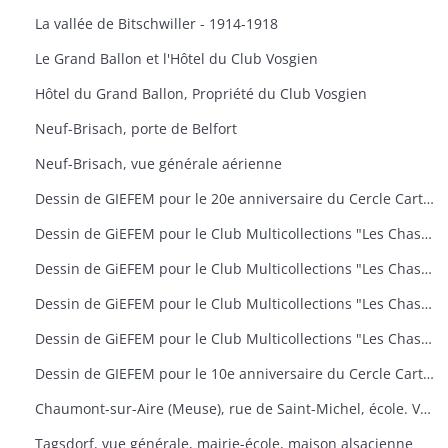
La vallée de Bitschwiller - 1914-1918
Le Grand Ballon et l'Hôtel du Club Vosgien
Hôtel du Grand Ballon, Propriété du Club Vosgien
Neuf-Brisach, porte de Belfort
Neuf-Brisach, vue générale aérienne
Dessin de GIEFEM pour le 20e anniversaire du Cercle Cartophile de Thann et de la Vallée de la Thur. 25-26 novembre 2006. carte n° 17
Dessin de GiEFEM pour le Club Multicollections "Les Chasseurs d'Images", Mulhouse. Carte n° 19 : "50 ans de carnaval à Mulhouse
Dessin de GiEFEM pour le Club Multicollections "Les Chasseurs d'Images", Mulhouse. Carte n° 20 : "L'univers de Tintin
Dessin de GiEFEM pour le Club Multicollections "Les Chasseurs d'Images", Mulhouse. Carte n° 17 : "Nounours a Cent ans
Dessin de GiEFEM pour le Club Multicollections "Les Chasseurs d'Images". Mulhouse. Carte n° 15
Dessin de GIEFEM pour le 10e anniversaire du Cercle Cartophile de Thann et de la Vallée de la Thur. Novembre 1997
Chaumont-sur-Aire (Meuse), rue de Saint-Michel, école. Vue d'une carte postale pour l'exposition de cartes postales anciennes (11 octobre 2009)
Tagsdorf, vue générale, mairie-école, maison alsacienne