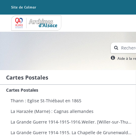
Archives Alsace - Colmar
Aide à la 
Cartes Postales
Cartes Postales
Thann : Eglise St-Thiébaut en 1865
La Harazée (Marne) : Cagnas allemandes
La Grande Guerre 1914-1915-1916.Weiler. [Willer-sur-Thur] : vue générale
La Grande Guerre 1914-1915. La Chapelle de Grunenwald près de Uderdersept habillés en soldat tenant un fusil. Dessin par Delalain.