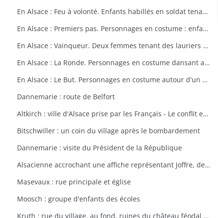
En Alsace : Feu à volonté. Enfants habillés en soldat tenant un fusil. Dessin par Delalain.
En Alsace : Premiers pas. Personnages en costume : enfant allant vers le drapeau français. Dessin par Delalain.
En Alsace : Vainqueur. Deux femmes tenant des lauriers et un homme en costume. Dessin par Delalain.
En Alsace : La Ronde. Personnages en costume dansant autour du drapeau français. Dessin par Delalain.
En Alsace : Le But. Personnages en costume autour d'un drapeau français. Dessin par Delalain
Dannemarie : route de Belfort
Altkirch : ville d'Alsace prise par les Français - Le conflit européen en 1914
Bitschwiller : un coin du village après le bombardement
Dannemarie : visite du Président de la République
Alsacienne accrochant une affiche représentant Joffre, dessin de Th. CROY
Masevaux : rue principale et église
Moosch : groupe d'enfants des écoles
Kruth : rue du village, au fond, ruines du château féodal de Wildenstein