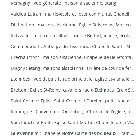
Romagny : vue générale, maison alsacienne, étang
Valdieu Lutran : mairie-école et foyer communal, Chapelle Notre Dame de la Pitié, calvaire, échelle d'écluses sens Valdieu-Retzwiller
Diefmatten : maison alsacienne, Eglise St-Nicolas, Maison natale Barthélémy Gross
Retzwiller : centre du village, rue de Belfort, mairie, école, décors floraux
Gommersdorf : Auberge du Tisserand, Chapelle Sainte-Marguerite, Calvaire rue des Tilleuls
Bréchaumont : maison alsacienne, Chapelle de Bellefontaine, rue de l'église, M.A.R.P.A. (Maison d'accueil rurale pour personne âgées)
Magny : étang, maisons alsacienne, arrière de cour de ferme
Eteimbes : vue depuis la rue principale, Eglise St-Pantale, maison alsacienne
Bretten : Eglise St-Rémy, cavaliers rue d'Eteimbes, Croix St-Eloi
Saint-Cosme : Eglise Saint-Cosme et Damien, puits, vue d'ensemble, ancien presbytère, mairie
Reiningue : Couvent de l'Oelenberg, Clocher de l'église, plan d'eau, cour de ferme
Spechbach-le-Haut : Eglise Saint-Martin, Chapelle de la Vierge, Christ du dimanche des rameaux sur l'âne, Vierge de la Pitié
Guewenheim : Chapelle Notre-Dame des bouleaux, Train de la Doller, lavoir, pierre borne, mur cimetière, Calvaire 1857 avec décorations florales