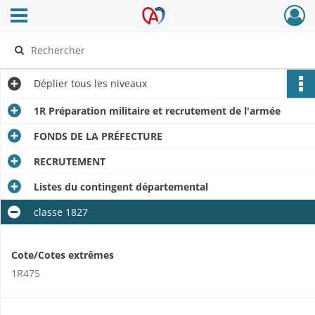
Ouvrir le menu déroulant
Archives Alsace - Colmar
Déplier
tous les niveaux
1R Préparation militaire et recrutement de l'armée
FONDS DE LA PRÉFECTURE
RECRUTEMENT
Listes du contingent départemental
classe 1827
Cote/Cotes extrêmes
1R475