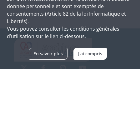
donnée personnelle et sont exemptés de
consentements (Article 82 de la loi Informatique et
Libertés).
Vous pouvez consulter les conditions générales
d’utilisation sur le lien ci-dessous.
En savoir plus
J'ai compris
Archives d'Alsace - Site de Colmar
Bâtiment M / Cité administrative
3, rue Fleischhauer
F-68026 COLMAR
(+33) 3 89 21 97 00
Nous contacter