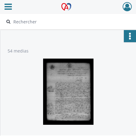
Ouvrir le menu déroulant
Archives Alsace - Colmar
54 medias