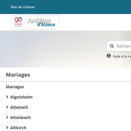
Archives Alsace - Colmar
Aide à la 
Mariages
Mariages
Algolsheim
Altenach
Altenbach
Altkirch