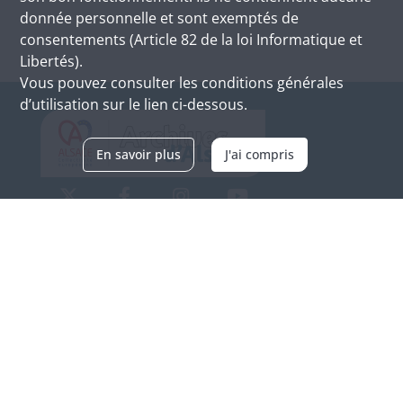
donnée personnelle et sont exemptés de
consentements (Article 82 de la loi Informatique et
Libertés).
Vous pouvez consulter les conditions générales
d’utilisation sur le lien ci-dessous.
En savoir plus
J'ai compris
Archives d'Alsace - Site de Colmar
Bâtiment M / Cité administrative
3, rue Fleischhauer
F-68026 COLMAR
(+33) 3 89 21 97 00
Nous contacter