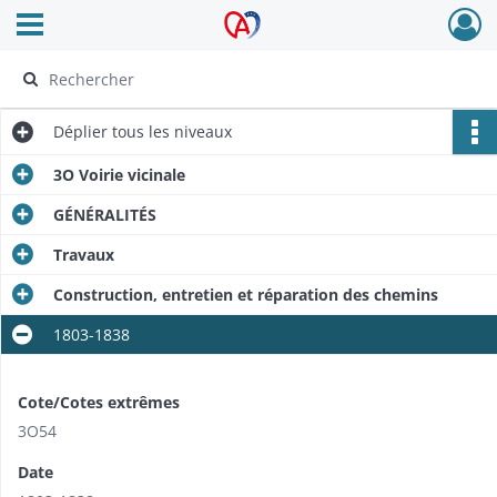
Ouvrir le menu déroulant
Archives Alsace - Colmar
Déplier
tous les niveaux
3O Voirie vicinale
GÉNÉRALITÉS
Travaux
Construction, entretien et réparation des chemins
1803-1838
Cote/Cotes extrêmes
3O54
Date