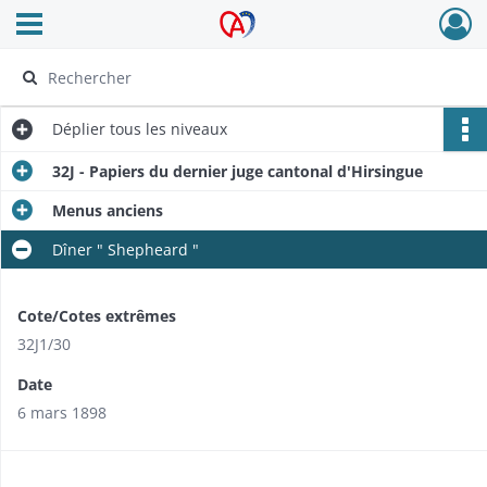
Ouvrir le menu déroulant
Archives Alsace - Colmar
Déplier
tous les niveaux
32J - Papiers du dernier juge cantonal d'Hirsingue
Menus anciens
Dîner " Shepheard "
Cote/Cotes extrêmes
32J1/30
Date
6 mars 1898