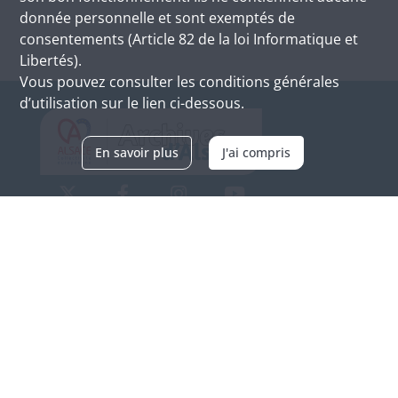
donnée personnelle et sont exemptés de
consentements (Article 82 de la loi Informatique et
Libertés).
Vous pouvez consulter les conditions générales
d’utilisation sur le lien ci-dessous.
En savoir plus
J'ai compris
Archives d'Alsace - Site de Colmar
Bâtiment M / Cité administrative
3, rue Fleischhauer
F-68026 COLMAR
(+33) 3 89 21 97 00
Nous contacter