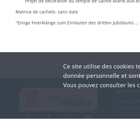
Matrice de cachets. sans date
"Einige Feierklänge zum Einläuten des dritten Jubiläums der reformirten Kirche von Frankreich"
Ce site utilise des
cookies
te
donnée personnelle et sont 
Vous pouvez consulter les co
Archives d'
Bâtiment M 
3, rue Flei
F-68026 C
(+33) 3 
Nous co