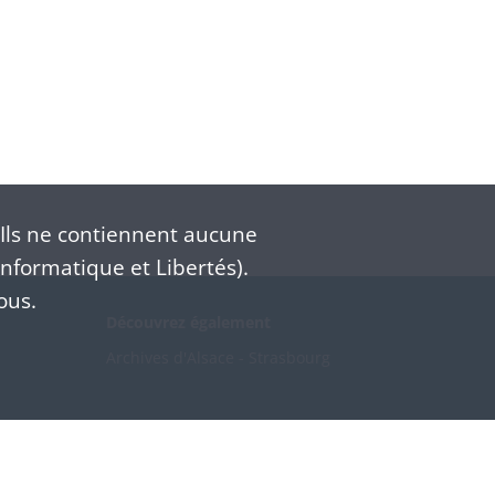
Ils ne contiennent aucune
nformatique et Libertés).
ous.
Découvrez également
Archives d'Alsace - Strasbourg