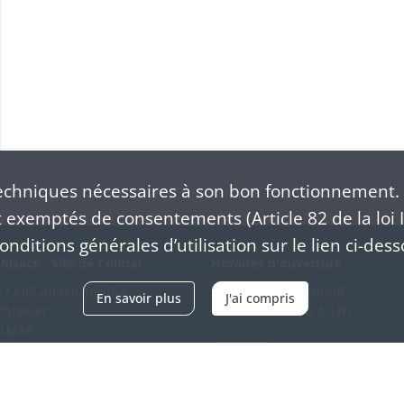
Projet de décoration du temple de Sainte-Marie-aux-Mines, par l'architecte Reist. sans date
chniques nécessaires à son bon fonctionnement. 
exemptés de consentements (Article 82 de la loi I
nditions générales d’utilisation sur le lien ci-dess
Alsace - Site de Colmar
Horaires d'ouverture
/ Cité administrative
Du mardi au vendredi
En savoir plus
J'ai compris
schhauer
en continu de 9h à 17h
OLMAR
89 21 97 00
Venir
ntacter