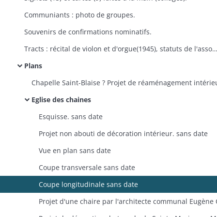
Communiants : photo de groupes.
Souvenirs de confirmations nominatifs.
Tracts : récital de violon et d'orgue(1945), statuts de l'association des chœurs d'église protestants d'Alsace et de Lorraine (1925), centenaire de l'inauguration de la
Plans
Chapelle Saint-Blaise ? Projet de réaménagement intérie
Eglise des chaines
Esquisse. sans date
Projet non abouti de décoration intérieur. sans date
Vue en plan sans date
Coupe transversale sans date
Coupe longitudinale sans date