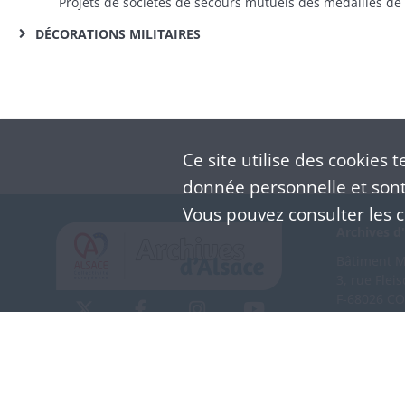
DÉCORATIONS MILITAIRES
Ce site utilise des
cookies
te
donnée personnelle et sont 
Vous pouvez consulter les co
Archives d'
Bâtiment M 
3, rue Flei
F-68026 C
(+33) 3 
Nous co