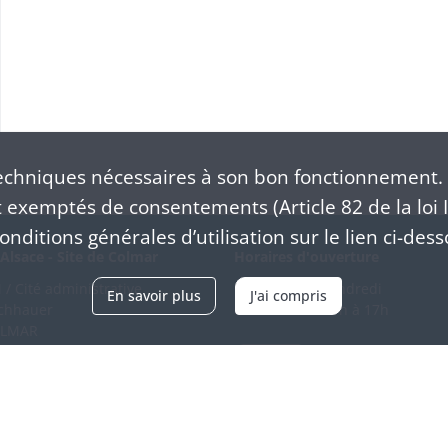
Projets de sociétés de secours mutuels des médaillés de Sainte-Hélène
chniques nécessaires à son bon fonctionnement. 
exemptés de consentements (Article 82 de la loi I
nditions générales d’utilisation sur le lien ci-dess
Alsace - Site de Colmar
Horaires d'ouverture
/ Cité administrative
Du mardi au vendredi
En savoir plus
J'ai compris
schhauer
en continu de 9h à 17h
OLMAR
89 21 97 00
Venir
ntacter