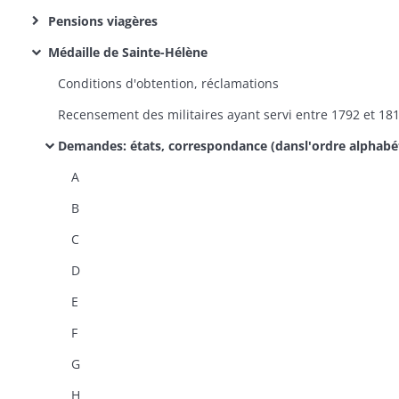
Pensions viagères
Médaille de Sainte-Hélène
Conditions d'obtention, réclamations
Demandes: états, correspondance (dansl'ordre alphabétique des communes de domicile des demandeur
A
B
C
D
E
F
G
H