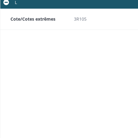
L
Cote/Cotes extrêmes
3R105
Recensement des militaires ayant servi entre 1792 et 1815: états nominatifs et correspondance annexe
s)