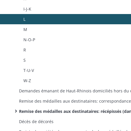
I-J-K
L
M
N-O-P
R
S
T-U-V
W-Z
Remise des médailles aux destinataires: correspondance
Remise des médailles aux destinataires: récépissés (dans l'ordre alphabétique des noms de famille
Décès de décorés