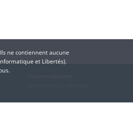
Ils ne contiennent aucune
nformatique et Libertés).
ous.
Découvrez également
Archives d'Alsace - Strasbourg