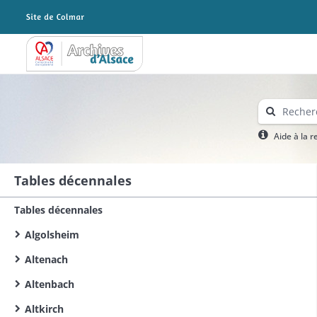
Archives Alsace - Colmar
Aide à la 
Tables décennales
Tables décennales
Algolsheim
Altenach
Altenbach
Altkirch