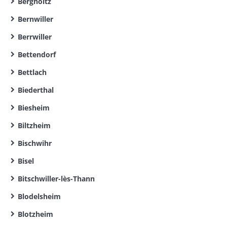
Bergholtz
Bernwiller
Berrwiller
Bettendorf
Bettlach
Biederthal
Biesheim
Biltzheim
Bischwihr
Bisel
Bitschwiller-lès-Thann
Blodelsheim
Blotzheim