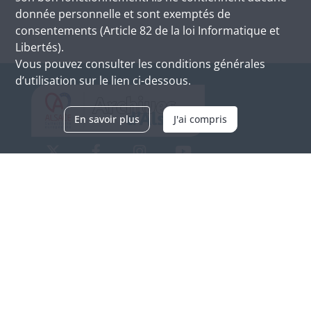
donnée personnelle et sont exemptés de
consentements (Article 82 de la loi Informatique et
Libertés).
Vous pouvez consulter les conditions générales
d’utilisation sur le lien ci-dessous.
En savoir plus
J'ai compris
Archives d'Alsace - Site de Colmar
Bâtiment M / Cité administrative
3, rue Fleischhauer
F-68026 COLMAR
(+33) 3 89 21 97 00
Nous contacter