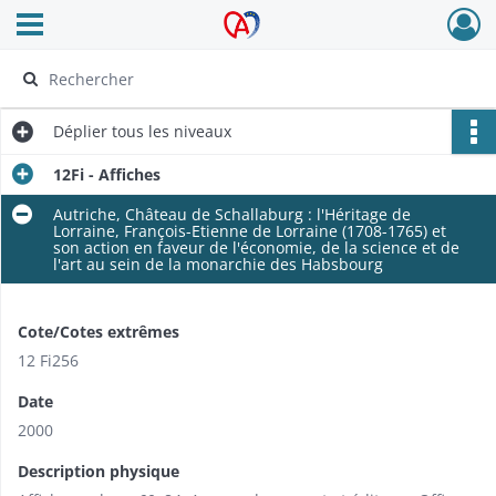
Ouvrir le menu déroulant
Archives Alsace - Colmar
Déplier
tous les niveaux
12Fi - Affiches
Autriche, Château de Schallaburg : l'Héritage de
Lorraine, François-Etienne de Lorraine (1708-1765) et
son action en faveur de l'économie, de la science et de
l'art au sein de la monarchie des Habsbourg
Cote/Cotes extrêmes
12 Fi256
Date
2000
Description physique