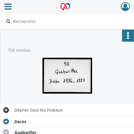
Ouvrir le menu déroulant
Archives Alsace - Colmar
708 medias
Déplier
tous les niveaux
Décès
Guebwiller