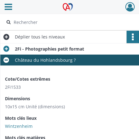
Ouvrir le menu déroulant
Archives Alsace - Colmar
Déplier
tous les niveaux
2Fi - Photographies petit format
Château du Hohlandsbourg ?
Cote/Cotes extrêmes
2Fi1533
Dimensions
10x15 cm Unité (dimensions)
Mots clés lieux
Wintzenheim
Mots clés matières