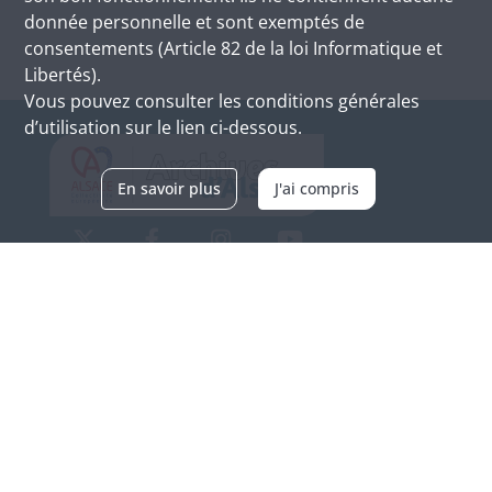
donnée personnelle et sont exemptés de
consentements (Article 82 de la loi Informatique et
Libertés).
Vous pouvez consulter les conditions générales
d’utilisation sur le lien ci-dessous.
En savoir plus
J'ai compris
Archives d'Alsace - Site de Colmar
Bâtiment M / Cité administrative
3, rue Fleischhauer
F-68026 COLMAR
(+33) 3 89 21 97 00
Nous contacter