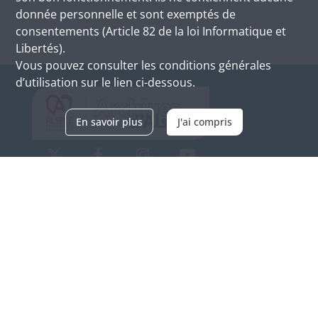
donnée personnelle et sont exemptés de
consentements (Article 82 de la loi Informatique et
Libertés).
Vous pouvez consulter les conditions générales
d’utilisation sur le lien ci-dessous.
En savoir plus
J'ai compris
Archives d'Alsace - Site de Colmar
Bâtiment M / Cité administrative
3, rue Fleischhauer
F-68026 COLMAR
(+33) 3 89 21 97 00
Nous contacter