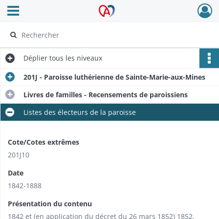
Ouvrir le menu déroulant
Archives Alsace - Colmar
Déplier
tous les niveaux
201J - Paroisse luthérienne de Sainte-Marie-aux-Mines
Livres de familles - Recensements de paroissiens
Listes des électeurs de la paroisse
Cote/Cotes extrêmes
201J10
Date
1842-1888
Présentation du contenu
1842 et (en application du décret du 26 mars 1852) 1852,