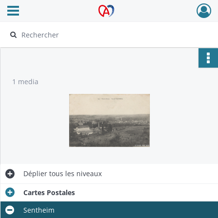
Ouvrir le menu déroulant
Archives Alsace - Colmar
1 media
Déplier
tous les niveaux
Cartes Postales
Sentheim