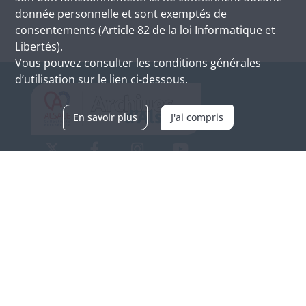
donnée personnelle et sont exemptés de
consentements (Article 82 de la loi Informatique et
Libertés).
Vous pouvez consulter les conditions générales
d’utilisation sur le lien ci-dessous.
En savoir plus
J'ai compris
Archives d'Alsace - Site de Colmar
Bâtiment M / Cité administrative
3, rue Fleischhauer
F-68026 COLMAR
(+33) 3 89 21 97 00
Nous contacter