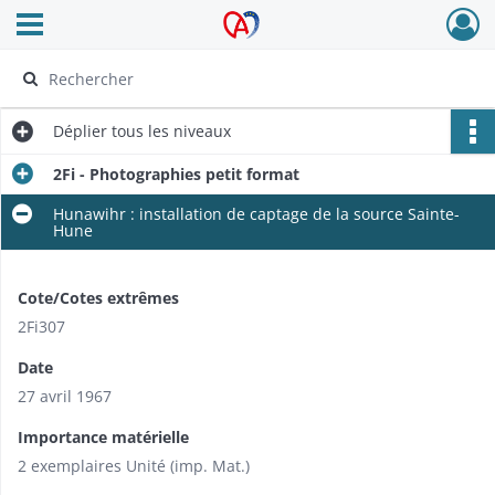
Ouvrir le menu déroulant
Archives Alsace - Colmar
Déplier
tous les niveaux
2Fi - Photographies petit format
Hunawihr : installation de captage de la source Sainte-
Hune
Cote/Cotes extrêmes
2Fi307
Date
27 avril 1967
Importance matérielle
2 exemplaires Unité (imp. Mat.)