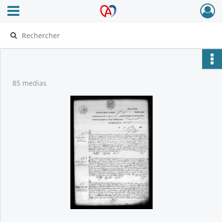
Ouvrir le menu déroulant
Archives Alsace - Colmar
85 medias