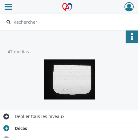
Ouvrir le menu déroulant
Archives Alsace - Colmar
47 medias
Déplier
tous les niveaux
Décès