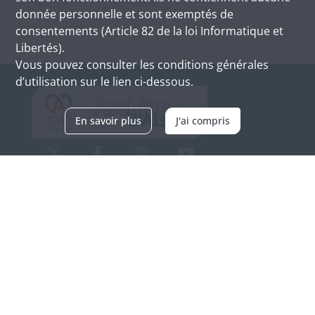
donnée personnelle et sont exemptés de
consentements (Article 82 de la loi Informatique et
Libertés).
Vous pouvez consulter les conditions générales
d’utilisation sur le lien ci-dessous.
En savoir plus
J'ai compris
Archives d'Alsace - Site de Colmar
Bâtiment M / Cité administrative
3, rue Fleischhauer
F-68026 COLMAR
(+33) 3 89 21 97 00
Nous contacter