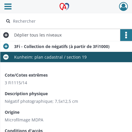
Ouvrir le menu déroulant
Archives Alsace - Colmar
Déplier
tous les niveaux
3Fi - Collection de négatifs (à partir de 3Fi1000)
Kunheim: plan cadastral / section 19
Cote/Cotes extrêmes
3 Fi1115/14
Description physique
Négatif photographique; 7,5x12,5 cm
Origine
Microfilmage MDPA
Conditions d'accès