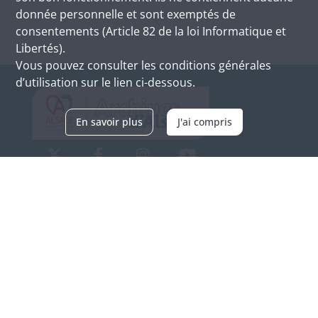
donnée personnelle et sont exemptés de
consentements (Article 82 de la loi Informatique et
Libertés).
Vous pouvez consulter les conditions générales
d’utilisation sur le lien ci-dessous.
En savoir plus
J'ai compris
Archives d'Alsace - Site de Colmar
Bâtiment M / Cité administrative
3, rue Fleischhauer
F-68026 COLMAR
(+33) 3 89 21 97 00
Nous contacter