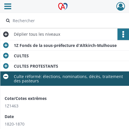
Ouvrir le menu déroulant
Archives Alsace - Colmar
Déplier
tous les niveaux
1Z Fonds de la sous-préfecture d'Altkirch-Mulhouse
CULTES
CULTES PROTESTANTS
Culte réformé: élections, nominations, décès, traitement
des pasteurs
Cote/Cotes extrêmes
1Z1463
Date
1820-1870