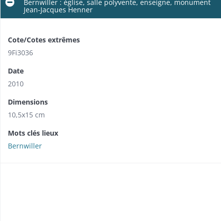
Bernwiller : église, salle polyvente, enseigne, monument
Jean-Jacques Henner
Cote/Cotes extrêmes
9Fi3036
Date
2010
Dimensions
10,5x15 cm
Mots clés lieux
Bernwiller