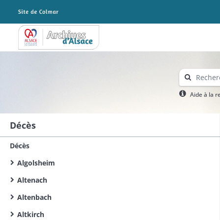
Archives Alsace - Colmar
Aide à la 
Décès
Décès
Algolsheim
Altenach
Altenbach
Altkirch