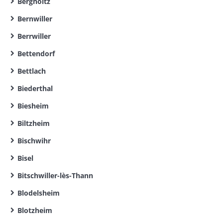
Bergholtz
Bernwiller
Berrwiller
Bettendorf
Bettlach
Biederthal
Biesheim
Biltzheim
Bischwihr
Bisel
Bitschwiller-lès-Thann
Blodelsheim
Blotzheim