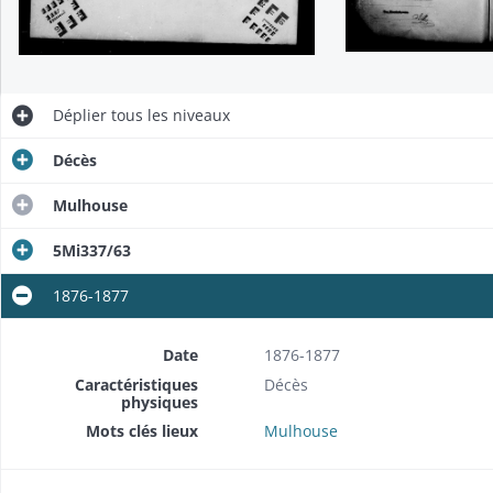
Déplier
tous les niveaux
Décès
Mulhouse
5Mi337/63
1876-1877
Date
1876-1877
Caractéristiques
Décès
physiques
Mots clés lieux
Mulhouse