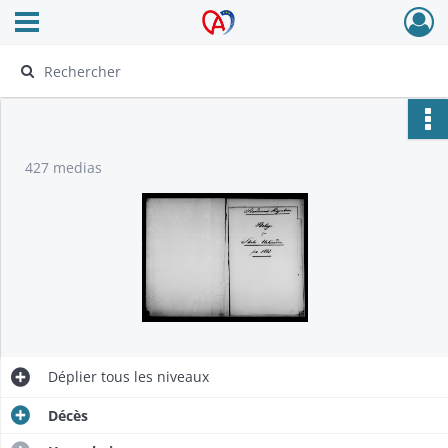
Ouvrir le menu déroulant
Archives Alsace - Colmar
427 medias
Déplier
tous les niveaux
Décès