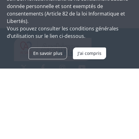
donnée personnelle et sont exemptés de
consentements (Article 82 de la loi Informatique et
Libertés).
Vous pouvez consulter les conditions générales
d’utilisation sur le lien ci-dessous.
En savoir plus
J'ai compris
Archives d'Alsace - Site de Colmar
Bâtiment M / Cité administrative
3, rue Fleischhauer
F-68026 COLMAR
(+33) 3 89 21 97 00
Nous contacter