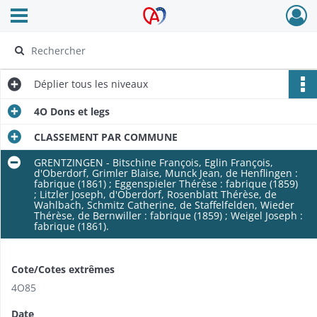
Ouvrir le menu déroulant
Archives Alsace - Colmar
Déplier
tous les niveaux
4O Dons et legs
CLASSEMENT PAR COMMUNE
GRENTZINGEN - Bitschine François, Eglin François,
d'Oberdorf, Grimler Blaise, Munck Jean, de Henflingen :
fabrique (1861) ; Eggenspieler Thérèse : fabrique (1859)
; Litzler Joseph, d'Oberdorf, Rosenblatt Thérèse, de
Wahlbach, Schmitz Catherine, de Staffelfelden, Wieder
Thérèse, de Bernwiller : fabrique (1859) ; Weigel Joseph :
fabrique (1861).
Cote/Cotes extrêmes
4O85
Date