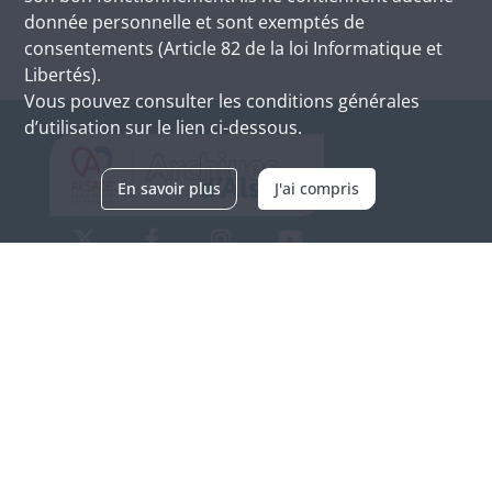
donnée personnelle et sont exemptés de
consentements (Article 82 de la loi Informatique et
Libertés).
Vous pouvez consulter les conditions générales
d’utilisation sur le lien ci-dessous.
En savoir plus
J'ai compris
Archives d'Alsace - Site de Colmar
Bâtiment M / Cité administrative
3, rue Fleischhauer
F-68026 COLMAR
(+33) 3 89 21 97 00
Nous contacter