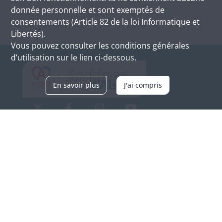
donnée personnelle et sont exemptés de
consentements (Article 82 de la loi Informatique et
Libertés).
Vous pouvez consulter les conditions générales
d’utilisation sur le lien ci-dessous.
En savoir plus
J'ai compris
Archives d'Alsace - Site de Colmar
Bâtiment M / Cité administrative
3, rue Fleischhauer
F-68026 COLMAR
(+33) 3 89 21 97 00
Nous contacter