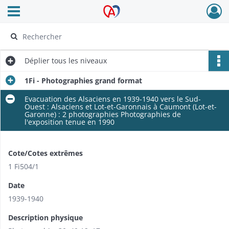
Ouvrir le menu déroulant
Archives Alsace - Colmar
Déplier
tous les niveaux
1Fi - Photographies grand format
Evacuation des Alsaciens en 1939-1940 vers le Sud-
Ouest : Alsaciens et Lot-et-Garonnais à Caumont (Lot-et-
Garonne) : 2 photographies Photographies de
l'exposition tenue en 1990
Cote/Cotes extrêmes
1 Fi504/1
Date
1939-1940
Description physique