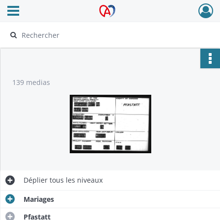
Ouvrir le menu déroulant
Archives Alsace - Colmar
139 medias
Déplier
tous les niveaux
Mariages
Pfastatt