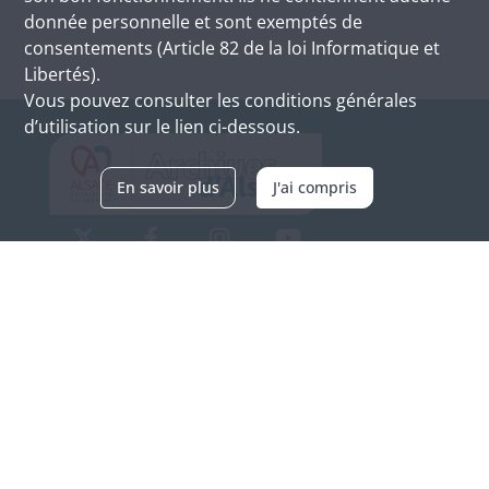
donnée personnelle et sont exemptés de
consentements (Article 82 de la loi Informatique et
Libertés).
Vous pouvez consulter les conditions générales
d’utilisation sur le lien ci-dessous.
En savoir plus
J'ai compris
Archives d'Alsace - Site de Colmar
Bâtiment M / Cité administrative
3, rue Fleischhauer
F-68026 COLMAR
(+33) 3 89 21 97 00
Nous contacter