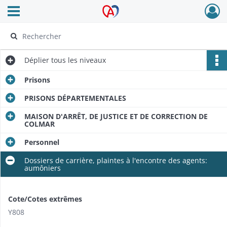
Ouvrir le menu déroulant
Archives Alsace - Colmar
Déplier
tous les niveaux
Prisons
PRISONS DÉPARTEMENTALES
MAISON D'ARRÊT, DE JUSTICE ET DE CORRECTION DE
COLMAR
Personnel
Dossiers de carrière, plaintes à l'encontre des agents:
aumôniers
Cote/Cotes extrêmes
Y808