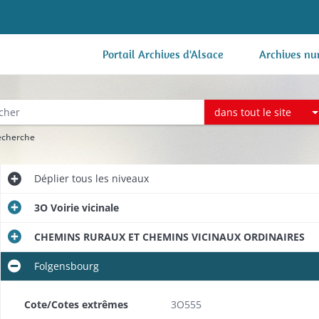
Portail Archives d'Alsace
Archives nu
dans tout le site
recherche
Déplier
tous les niveaux
3O Voirie vicinale
CHEMINS RURAUX ET CHEMINS VICINAUX ORDINAIRES
Folgensbourg
Cote/Cotes extrêmes
3O555