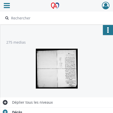
Ouvrir le menu déroulant
Archives Alsace - Colmar
275 medias
Déplier
tous les niveaux
Décès