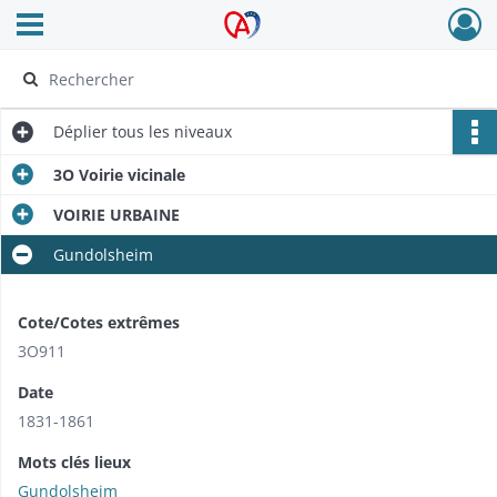
Ouvrir le menu déroulant
Archives Alsace - Colmar
Déplier
tous les niveaux
3O Voirie vicinale
VOIRIE URBAINE
Gundolsheim
Cote/Cotes extrêmes
3O911
Date
1831-1861
Mots clés lieux
Gundolsheim