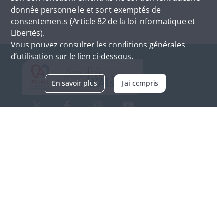
donnée personnelle et sont exemptés de
consentements (Article 82 de la loi Informatique et
Libertés).
Vous pouvez consulter les conditions générales
d’utilisation sur le lien ci-dessous.
En savoir plus
J'ai compris
Archives d'Alsace - Site de Colmar
Bâtiment M / Cité administrative
3, rue Fleischhauer
F-68026 COLMAR
(+33) 3 89 21 97 00
Nous contacter