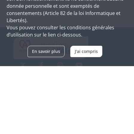
donnée personnelle et sont exemptés de
consentements (Article 82 de la loi Informatique et
Libertés).
Vous pouvez consulter les conditions générales
d’utilisation sur le lien ci-dessous.
En savoir plus
J'ai compris
Archives d'Alsace - Site de Colmar
Bâtiment M / Cité administrative
3, rue Fleischhauer
F-68026 COLMAR
(+33) 3 89 21 97 00
Nous contacter