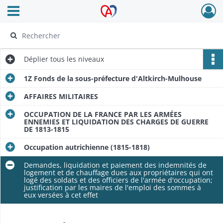
Ouvrir le menu déroulant
Archives Alsace - Colmar
Déplier
tous les niveaux
1Z Fonds de la sous-préfecture d'Altkirch-Mulhouse
AFFAIRES MILITAIRES
OCCUPATION DE LA FRANCE PAR LES ARMÉES
ENNEMIES ET LIQUIDATION DES CHARGES DE GUERRE
DE 1813-1815
Occupation autrichienne (1815-1818)
Demandes, liquidation et paiement des indemnités de
logement et de chauffage dues aux propriétaires qui ont
logé des soldats et des officiers de l'armée d'occupation;
justification par les maires de l'emploi des sommes à
eux versées à cet effet