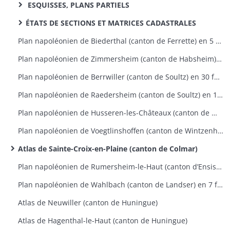
ESQUISSES, PLANS PARTIELS
ÉTATS DE SECTIONS ET MATRICES CADASTRALES
Plan napoléonien de Biederthal (canton de Ferrette) en 5 feuilles
Plan napoléonien de Zimmersheim (canton de Habsheim) en 9 feuilles
Plan napoléonien de Berrwiller (canton de Soultz) en 30 feuilles
Plan napoléonien de Raedersheim (canton de Soultz) en 17 feuilles
Plan napoléonien de Husseren-les-Châteaux (canton de Wintzenheim) en 5 feuilles
Plan napoléonien de Voegtlinshoffen (canton de Wintzenheim) en 8 feuilles
Atlas de Sainte-Croix-en-Plaine (canton de Colmar)
Plan napoléonien de Rumersheim-le-Haut (canton d’Ensisheim) en 8 feuilles
Plan napoléonien de Wahlbach (canton de Landser) en 7 feuilles
Atlas de Neuwiller (canton de Huningue)
Atlas de Hagenthal-le-Haut (canton de Huningue)