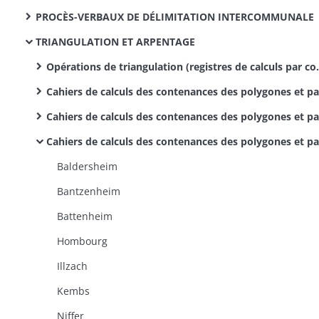
PROCÈS-VERBAUX DE DÉLIMITATION INTERCOMMUNALE
TRIANGULATION ET ARPENTAGE
Opérations de triangulation (registres de calculs par commune)
Cahiers de calculs des contenances des polygones et parcelles: canton d'Ensisheim (parcelles uniquement)
Cahiers de calculs des contenances des polygones et parcelles : canton de Guebwiller (parcelles uniquement)
Cahiers de calculs des contenances des polygones et parcelles : canton de Habsheim
Baldersheim
Bantzenheim
Battenheim
Hombourg
Illzach
Kembs
Niffer