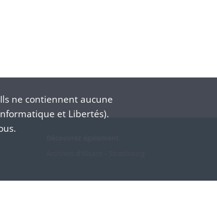
Ils ne contiennent aucune
nformatique et Libertés).
ous.
Découvrez également
Archives d'Alsace - Strasbourg