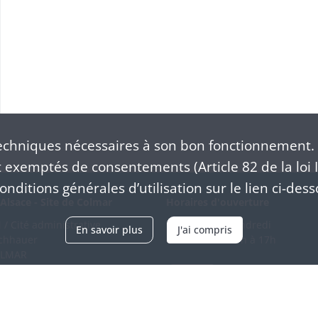
chniques nécessaires à son bon fonctionnement. 
exemptés de consentements (Article 82 de la loi I
nditions générales d’utilisation sur le lien ci-dess
Alsace - Site de Colmar
Horaires d'ouverture
/ Cité administrative
Du mardi au vendredi
En savoir plus
J'ai compris
schhauer
en continu de 9h à 17h
OLMAR
89 21 97 00
Venir
ntacter