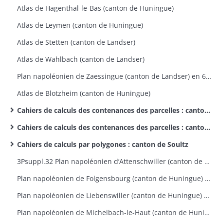
Atlas de Hagenthal-le-Bas (canton de Huningue)
Atlas de Leymen (canton de Huningue)
Atlas de Stetten (canton de Landser)
Atlas de Wahlbach (canton de Landser)
Plan napoléonien de Zaessingue (canton de Landser) en 6 feuilles
Atlas de Blotzheim (canton de Huningue)
Cahiers de calculs des contenances des parcelles : canton de Guebwiller
Cahiers de calculs des contenances des parcelles : canton de Rouffach
Cahiers de calculs par polygones : canton de Soultz
3Psuppl.32 Plan napoléonien d’Attenschwiller (canton de Huningue) en 7 feuilles 1809
Plan napoléonien de Folgensbourg (canton de Huningue) en 9 feuilles
Plan napoléonien de Liebenswiller (canton de Huningue) en 4 feuilles
Plan napoléonien de Michelbach-le-Haut (canton de Huningue) en 8 feuilles