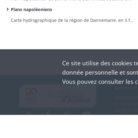
Plans napoléoniens
Carte hydrographique de la région de Dannemarie, en 5 feuilles
Ce site utilise des
cookies
te
donnée personnelle et sont 
Vous pouvez consulter les co
Archives d'
Bâtiment M 
3, rue Flei
F-68026 C
(+33) 3 
Nous co