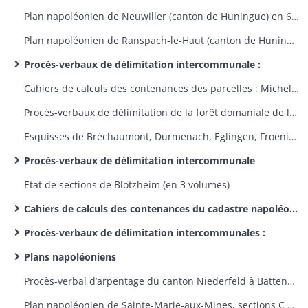
Plan napoléonien de Neuwiller (canton de Huningue) en 6 feuilles
Plan napoléonien de Ranspach-le-Haut (canton de Huningue) en 6 feuilles
Procès-verbaux de délimitation intercommunale :
Cahiers de calculs des contenances des parcelles : Michelbach-le-Bas et Ranspach-le-Bas
Procès-verbaux de délimitation de la forêt domaniale de la Hardt sur les territoires de Baldersheim, Bantzenheim, Bartenheim, Battenheim, Blotzheim, Geispitzen, Hombourg, Kembs, Niffer, Ottmarsheim, Petit-Landau, Sausheim, Sierentz, Village-Neuf ; procès-verbaux de bornage de la Hardt à Niffer et Ottmarsheim
Esquisses de Bréchaumont, Durmenach, Eglingen, Froeningen, Gommersdorf, Hirtzbach, Hochstatt, Illfurth, Kientzheim, Moos, Roppentzwiller, Ruederbach, Seppois-le-Bas, Waldighoffen, Winkel (complètent 3 P 887-888)
Procès-verbaux de délimitation intercommunale
Etat de sections de Blotzheim (en 3 volumes)
Cahiers de calculs des contenances du cadastre napoléonien
Procès-verbaux de délimitation intercommunales :
Plans napoléoniens
Procès-verbal d’arpentage du canton Niederfeld à Battenheim, esquisses de Battenheim
Plan napoléonien de Sainte-Marie-aux-Mines, sections C et D incomplètes, en 21 feuilles