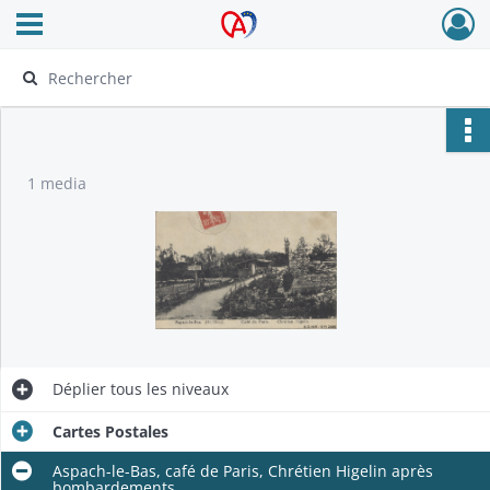
Ouvrir le menu déroulant
Archives Alsace - Colmar
1 media
Déplier
tous les niveaux
Cartes Postales
Aspach-le-Bas, café de Paris, Chrétien Higelin après
bombardements