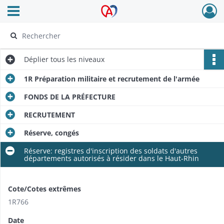
Ouvrir le menu déroulant
Archives Alsace - Colmar
Déplier
tous les niveaux
1R Préparation militaire et recrutement de l'armée
FONDS DE LA PRÉFECTURE
RECRUTEMENT
Réserve, congés
Réserve: registres d'inscription des soldats d'autres
départements autorisés à résider dans le Haut-Rhin
Cote/Cotes extrêmes
1R766
Date