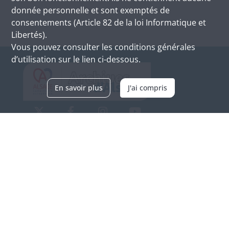
donnée personnelle et sont exemptés de
consentements (Article 82 de la loi Informatique et
Libertés).
Vous pouvez consulter les conditions générales
d’utilisation sur le lien ci-dessous.
En savoir plus
J'ai compris
Archives d'Alsace - Site de Colmar
Bâtiment M / Cité administrative
3, rue Fleischhauer
F-68026 COLMAR
(+33) 3 89 21 97 00
Nous contacter