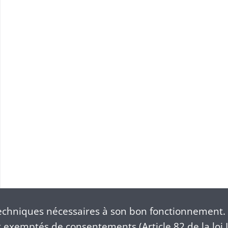
use(1871-1918)
chniques nécessaires à son bon fonctionnement. 
exemptés de consentements (Article 82 de la loi I