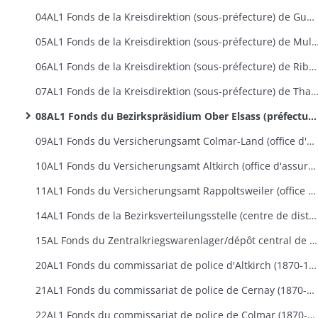
04AL1 Fonds de la Kreisdirektion (sous-préfecture) de Guebwiller
05AL1 Fonds de la Kreisdirektion (sous-préfecture)
06AL1 Fonds de la Kreisdirektion (sous-préfecture) de Ribeauvillé
07AL1 Fonds de la Kreisdirektion (sous-préfecture) de
08AL1 Fonds du Bezirkspräsidium Ober Elsass (préfecture du Haut-Rhin)
09AL1 Fonds du Versicherungsamt Colmar-Land (office d'assurances sociales de Colmar-Campagne) (1884-1918)
10AL1 Fonds du Versicherungsamt Altkirch (office d'assurances sociales d'Altkirch) (1913-1914)
11AL1 Fonds du Versicherungsamt Rappoltsweiler (office d'assurances sociales de Ribeauvillé) (1903-1918)
14AL1 Fonds de la Bezirksverteilungsstelle (centre de distribution du ravitaillement rue Saint Josse à Colmar) (1916-1918)
15AL Fonds du Zentralkriegswarenlager/dépôt central de ravitaillement à Colmar (1915-1919)
20AL1 Fonds du commissariat de police d'Altkirch (1870-1907)
21AL1 Fonds du commissariat de police de Cernay (1870-1907)
22AL1 Fonds du commissariat de police de Colmar (1870-1918)