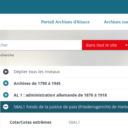
Portail Archives d'Alsace
Archives nu
dans tout le site
recherche
Déplier
tous les niveaux
Archives de 1790 à 1945
AL 1 : administration allemande de 1870 à 1918
) d'Altkirch
58AL1 Fonds de la justice de paix (Friedensgericht) de Hor
) de Belfort
Cote/Cotes extrêmes
58AL1