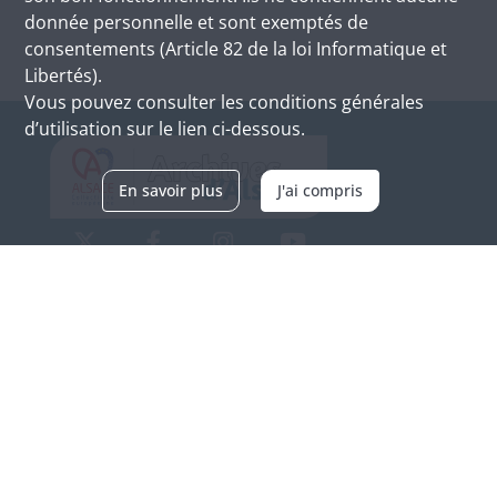
donnée personnelle et sont exemptés de
consentements (Article 82 de la loi Informatique et
Libertés).
Vous pouvez consulter les conditions générales
d’utilisation sur le lien ci-dessous.
En savoir plus
J'ai compris
Archives d'Alsace - Site de Colmar
Bâtiment M / Cité administrative
3, rue Fleischhauer
F-68026 COLMAR
(+33) 3 89 21 97 00
Nous contacter