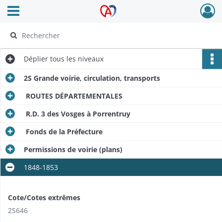
Ouvrir le menu déroulant
Archives Alsace - Colmar
Déplier
tous les niveaux
2S Grande voirie, circulation, transports
ROUTES DÉPARTEMENTALES
R.D. 3 des Vosges à Porrentruy
Fonds de la Préfecture
Permissions de voirie (plans)
1848-1853
Cote/Cotes extrêmes
2S646