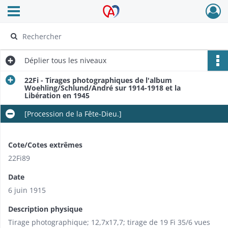
Ouvrir le menu déroulant
Archives Alsace - Colmar
Déplier
tous les niveaux
22Fi - Tirages photographiques de l'album
Woehling/Schlund/André sur 1914-1918 et la
Libération en 1945
[Procession de la Fête-Dieu.]
Cote/Cotes extrêmes
22Fi89
Date
6 juin 1915
Description physique
Tirage photographique; 12,7x17,7; tirage de 19 Fi 35/6 vues