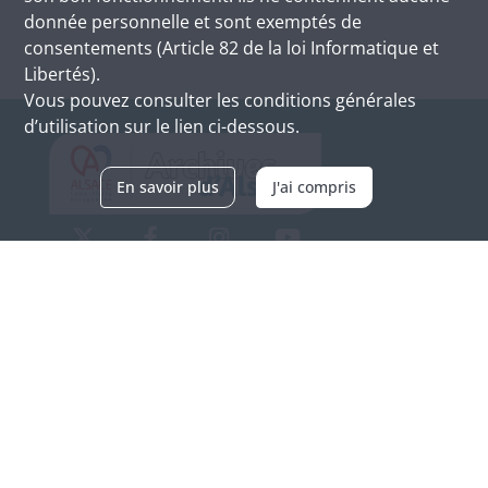
donnée personnelle et sont exemptés de
consentements (Article 82 de la loi Informatique et
Libertés).
Vous pouvez consulter les conditions générales
d’utilisation sur le lien ci-dessous.
En savoir plus
J'ai compris
Archives d'Alsace - Site de Colmar
Bâtiment M / Cité administrative
3, rue Fleischhauer
F-68026 COLMAR
(+33) 3 89 21 97 00
Nous contacter