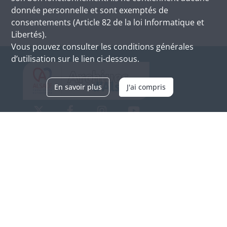
donnée personnelle et sont exemptés de
consentements (Article 82 de la loi Informatique et
Libertés).
Vous pouvez consulter les conditions générales
d’utilisation sur le lien ci-dessous.
En savoir plus
J'ai compris
Archives d'Alsace - Site de Colmar
Bâtiment M / Cité administrative
3, rue Fleischhauer
F-68026 COLMAR
(+33) 3 89 21 97 00
Nous contacter