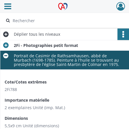
Ouvrir le menu déroulant
Archives Alsace - Colmar
Déplier
tous les niveaux
2Fi - Photographies petit format
Portrait de Casimir de Rathsamhausen, abbé de
Murbach (1698-1785). Peinture à l'huile se trouvant au
presbytère de l'église Saint-Martin de Colmar en 1975.
Cote/Cotes extrêmes
2Fi788
Importance matérielle
2 exemplaires Unité (imp. Mat.)
Dimensions
5,5x9 cm Unité (dimensions)