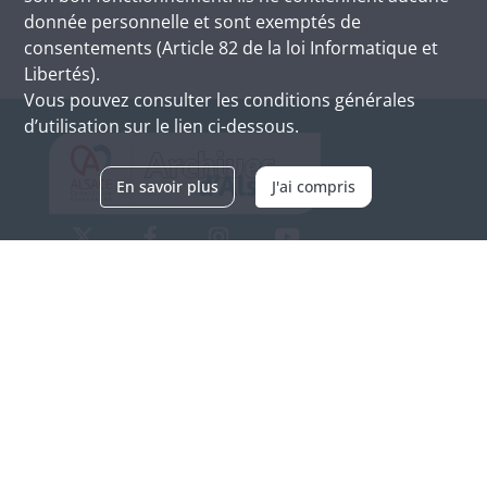
donnée personnelle et sont exemptés de
consentements (Article 82 de la loi Informatique et
Libertés).
Vous pouvez consulter les conditions générales
d’utilisation sur le lien ci-dessous.
En savoir plus
J'ai compris
Archives d'Alsace - Site de Colmar
Bâtiment M / Cité administrative
3, rue Fleischhauer
F-68026 COLMAR
(+33) 3 89 21 97 00
Nous contacter