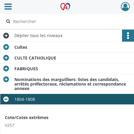
Ouvrir le menu déroulant
Archives Alsace - Colmar
Déplier
tous les niveaux
Cultes
CULTE CATHOLIQUE
FABRIQUES
Nominations des marguilliers: listes des candidats,
arrêtés préfectoraux, réclamations et correspondance
annexe
1804-1808
Cote/Cotes extrêmes
V257