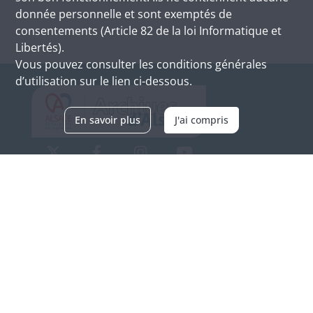
donnée personnelle et sont exemptés de
consentements (Article 82 de la loi Informatique et
Libertés).
Vous pouvez consulter les conditions générales
d’utilisation sur le lien ci-dessous.
En savoir plus
J'ai compris
Archives d'Alsace - Site de Colmar
Bâtiment M / Cité administrative
3, rue Fleischhauer
F-68026 COLMAR
(+33) 3 89 21 97 00
Nous contacter