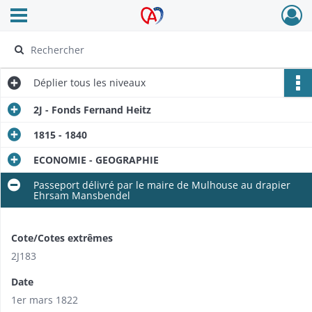
Ouvrir le menu déroulant
Archives Alsace - Colmar
Déplier
tous les niveaux
2J - Fonds Fernand Heitz
1815 - 1840
ECONOMIE - GEOGRAPHIE
Passeport délivré par le maire de Mulhouse au drapier
Ehrsam Mansbendel
Cote/Cotes extrêmes
2J183
Date
1er mars 1822